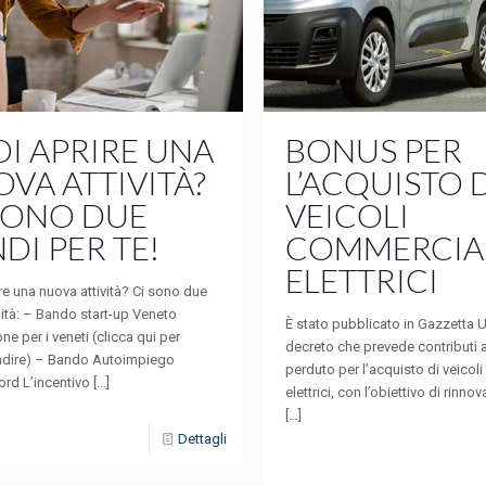
I APRIRE UNA
BONUS PER
VA ATTIVITÀ?
L’ACQUISTO 
SONO DUE
VEICOLI
DI PER TE!
COMMERCIA
ELETTRICI
re una nuova attività? Ci sono due
ità: – Bando start-up Veneto
È stato pubblicato in Gazzetta Uf
ne per i veneti (clicca qui per
decreto che prevede contributi 
dire) – Bando Autoimpiego
perduto per l’acquisto di veicol
ord L’incentivo
[…]
elettrici, con l’obiettivo di rinnov
[…]
Dettagli