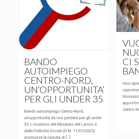
VUO
NUO
CI 
BANDO
BAN
AUTOIMPIEGO
CENTRO-NORD,
Vuoi apri
UN’OPPORTUNITA’
opportun
PER GLI UNDER 35
Innovazio
approfon
Centro-N
Bando autoimpiego Centro-Nord,
un’opportunità da non perdere per gli under
35. L’incentivo del Ministero del Lavoro e
delle Politiche Sociali (D.M. 11/07/2025)
promuove la nascita di
[…]