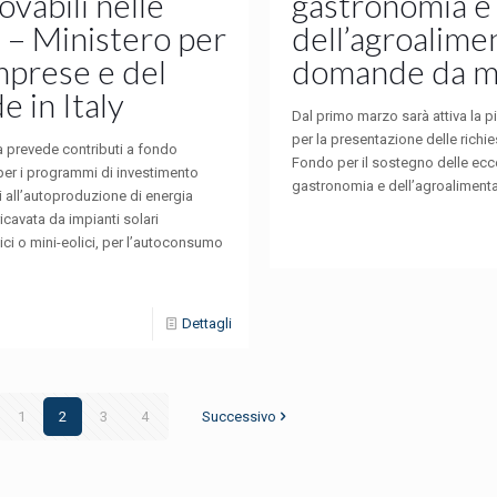
ovabili nelle
gastronomia e
 – Ministero per
dell’agroalime
mprese e del
domande da m
 in Italy
Dal primo marzo sarà attiva la p
per la presentazione delle richies
a prevede contributi a fondo
Fondo per il sostegno delle ecc
per i programmi di investimento
gastronomia e dell’agroalimentar
ti all’autoproduzione di energia
ricavata da impianti solari
ici o mini-eolici, per l’autoconsumo
Dettagli
1
2
3
4
Successivo