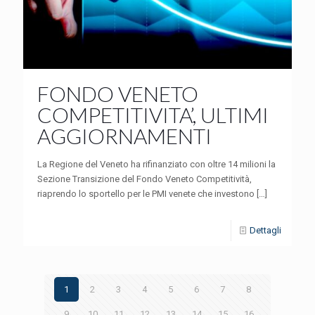
FONDO VENETO
COMPETITIVITA’, ULTIMI
AGGIORNAMENTI
La Regione del Veneto ha rifinanziato con oltre 14 milioni la
Sezione Transizione del Fondo Veneto Competitività,
riaprendo lo sportello per le PMI venete che investono
[…]
Dettagli
1
2
3
4
5
6
7
8
9
10
11
12
13
14
15
16