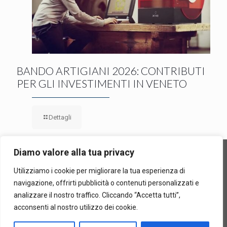
BANDO ARTIGIANI 2026: CONTRIBUTI
PER GLI INVESTIMENTI IN VENETO
Dettagli
Diamo valore alla tua privacy
Utilizziamo i cookie per migliorare la tua esperienza di
Confiditer Cooperativa di Garanzia Collettiva Fidi, In Sigla
navigazione, offrirti pubblicità o contenuti personalizzati e
"Confiditer" | Via Sommacampagna, 63/h – 37137 Verona |
analizzare il nostro traffico. Cliccando “Accetta tutti”,
P.iva-CF 00712700236 |
Privacy Policy
acconsenti al nostro utilizzo dei cookie.