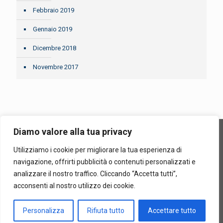
Febbraio 2019
Gennaio 2019
Dicembre 2018
Novembre 2017
Diamo valore alla tua privacy
Utilizziamo i cookie per migliorare la tua esperienza di
Confiditer Cooperativa di Garanzia Collettiva Fidi, In Sigla
navigazione, offrirti pubblicità o contenuti personalizzati e
"Confiditer" | Via Sommacampagna, 63/h – 37137 Verona |
analizzare il nostro traffico. Cliccando “Accetta tutti”,
P.iva-CF 00712700236 |
Privacy Policy
acconsenti al nostro utilizzo dei cookie.
Personalizza
Rifiuta tutto
Accettare tutto