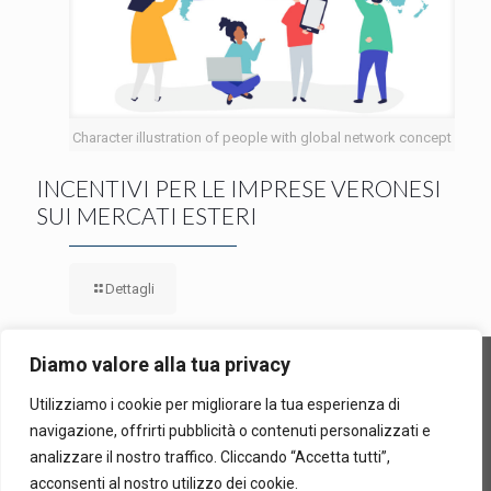
Character illustration of people with global network concept
INCENTIVI PER LE IMPRESE VERONESI
SUI MERCATI ESTERI
Dettagli
Diamo valore alla tua privacy
Utilizziamo i cookie per migliorare la tua esperienza di
Confiditer Cooperativa di Garanzia Collettiva Fidi, In Sigla
navigazione, offrirti pubblicità o contenuti personalizzati e
"Confiditer" | Via Sommacampagna, 63/h – 37137 Verona |
analizzare il nostro traffico. Cliccando “Accetta tutti”,
P.iva-CF 00712700236 |
Privacy Policy
acconsenti al nostro utilizzo dei cookie.