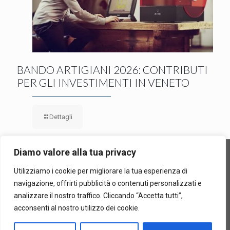
BANDO ARTIGIANI 2026: CONTRIBUTI
PER GLI INVESTIMENTI IN VENETO
Dettagli
Diamo valore alla tua privacy
Utilizziamo i cookie per migliorare la tua esperienza di
Confiditer Cooperativa di Garanzia Collettiva Fidi, In Sigla
navigazione, offrirti pubblicità o contenuti personalizzati e
"Confiditer" | Via Sommacampagna, 63/h – 37137 Verona |
analizzare il nostro traffico. Cliccando “Accetta tutti”,
P.iva-CF 00712700236 |
Privacy Policy
acconsenti al nostro utilizzo dei cookie.